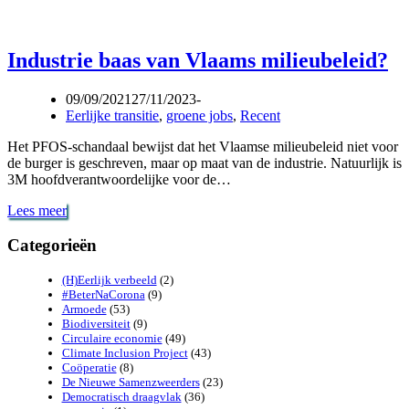
Industrie baas van Vlaams milieubeleid?
09/09/2021
27/11/2023
Eerlijke transitie
,
groene jobs
,
Recent
Het PFOS-schandaal bewijst dat het Vlaamse milieubeleid niet voor
de burger is geschreven, maar op maat van de industrie. Natuurlijk is
3M hoofdverantwoordelijke voor de…
Industrie
Lees meer
baas
van
Categorieën
Vlaams
milieubeleid?
(H)Eerlijk verbeeld
(2)
#BeterNaCorona
(9)
Armoede
(53)
Biodiversiteit
(9)
Circulaire economie
(49)
Climate Inclusion Project
(43)
Coöperatie
(8)
De Nieuwe Samenzweerders
(23)
Democratisch draagvlak
(36)