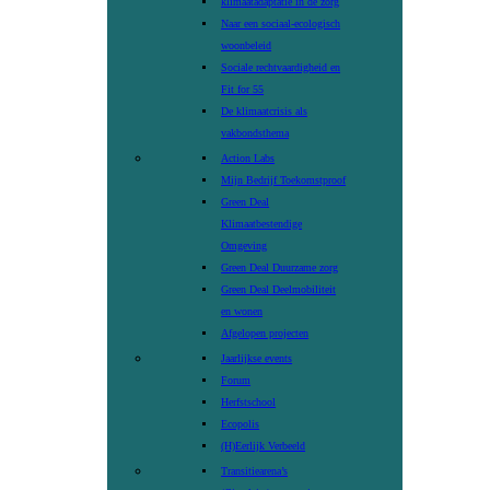
klimaatadaptatie in de zorg
Naar een sociaal-ecologisch
woonbeleid
Sociale rechtvaardigheid en
Fit for 55
De klimaatcrisis als
vakbondsthema
Action Labs
Mijn Bedrijf Toekomstproof
Green Deal
Klimaatbestendige
Omgeving
Green Deal Duurzame zorg
Green Deal Deelmobiliteit
en wonen
Afgelopen projecten
Jaarlijkse events
Forum
Herfstschool
Ecopolis
(H)Eerlijk Verbeeld
Transitiearena’s