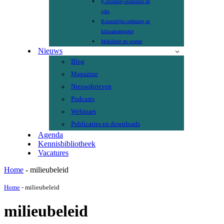
(Circulaire) economie en
jobs
Ruimtelijke ordening en
klimaatadaptatie
Mobiliteit en wonen
Nieuws
Blog
Magazine
Nieuwsbrieven
Podcasts
Webinars
Publicaties en downloads
Agenda
Kennisbibliotheek
Vacatures
Home
-
milieubeleid
Home
-
milieubeleid
milieubeleid