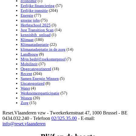
economie
(1)
Eerlijke financiering
(57)
Eerlijke transitie
(204)
Energie
(77)
groene jobs
(75)
Herfstschool 2025
(3)
Just Transition Scan
(14)
kennisbib_upload
(1)
Klimaat
(180)
Klimaatadaptatie
(22)
klimaatadaptatie in de zorg
(14)
Landbouw
(9)
Mijn bedrijf toekomstproof
(7)
Mobiliteit
(37)
Ongecategoriseerd
(18)
Recent
(204)
Samen Energie Winnen
(5)
Uncategorized
(8)
Water
(4)
Werknemersparticipatie
(57)
Wonen
(20)
Zorg
(15)
Reset.Vlaanderen vzw - Tweekerkenstraat 47, 1000 Brussel - BE
0434.032.240 - Telefoon
02/325.35.00
- E-mail:
info@reset.vlaanderen