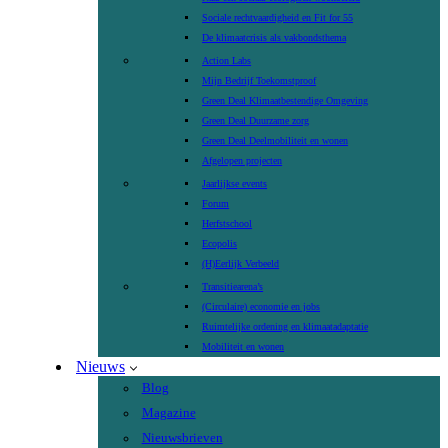
Sociale rechtvaardigheid en Fit for 55
De klimaatcrisis als vakbondsthema
Action Labs
Mijn Bedrijf Toekomstproof
Green Deal Klimaatbestendige Omgeving
Green Deal Duurzame zorg
Green Deal Deelmobiliteit en wonen
Afgelopen projecten
Jaarlijkse events
Forum
Herfstschool
Ecopolis
(H)Eerlijk Verbeeld
Transitiearena’s
(Circulaire) economie en jobs
Ruimtelijke ordening en klimaatadaptatie
Mobiliteit en wonen
Nieuws
Blog
Magazine
Nieuwsbrieven