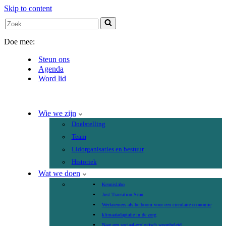
Skip to content
Search
for...
Doe mee:
Steun ons
Agenda
Word lid
Wie we zijn
Doelstelling
Team
Lidorganisaties en bestuur
Historiek
Wat we doen
Kennislabo
Just Transition Scan
Werknemers als hefboom voor een circulaire economie
klimaatadaptatie in de zorg
Naar een sociaal-ecologisch woonbeleid