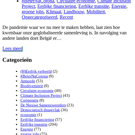
#BeterNaCorona
,
Circulaire economie
,
Climate Inclusion
Project
,
Eerlijke financiering
,
Eerlijke transitie
,
Energie
,
groene jobs
,
Klimaat
,
Landbouw
,
Mobiliteit
,
Ongecategoriseerd
,
Recent
De pandemie waar we nu mee te maken hebben, laat zien hoe
kwetsbaar onze geglobaliseerde samenleving is. In navolging van
andere landen doet België er…
Hoe
Lees meer
het
antwoord
Categorieën
op
de
(H)Eerlijk verbeeld
(2)
Corona-
#BeterNaCorona
(9)
crisis
Armoede
(53)
onze
Biodiversiteit
(9)
Circulaire economie
(49)
samenleving
Climate Inclusion Project
(43)
veerkrachtiger,
Coöperatie
(8)
rechtvaardiger
De Nieuwe Samenzweerders
(23)
en
Democratisch draagvlak
(36)
duurzamer
economie
(1)
kan
Eerlijke financiering
(57)
maken
Eerlijke transitie
(204)
Energie
(77)
groene jobs
(75)