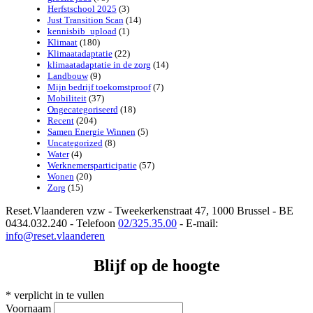
Herfstschool 2025
(3)
Just Transition Scan
(14)
kennisbib_upload
(1)
Klimaat
(180)
Klimaatadaptatie
(22)
klimaatadaptatie in de zorg
(14)
Landbouw
(9)
Mijn bedrijf toekomstproof
(7)
Mobiliteit
(37)
Ongecategoriseerd
(18)
Recent
(204)
Samen Energie Winnen
(5)
Uncategorized
(8)
Water
(4)
Werknemersparticipatie
(57)
Wonen
(20)
Zorg
(15)
Reset.Vlaanderen vzw - Tweekerkenstraat 47, 1000 Brussel - BE
0434.032.240 - Telefoon
02/325.35.00
- E-mail:
info@reset.vlaanderen
Blijf op de hoogte
*
verplicht in te vullen
Voornaam