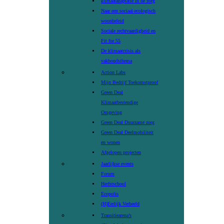
klimaatadaptatie in de zorg
Naar een sociaal-ecologisch
woonbeleid
Sociale rechtvaardigheid en
Fit for 55
De klimaatcrisis als
vakbondsthema
Action Labs
Mijn Bedrijf Toekomstproof
Green Deal
Klimaatbestendige
Omgeving
Green Deal Duurzame zorg
Green Deal Deelmobiliteit
en wonen
Afgelopen projecten
Jaarlijkse events
Forum
Herfstschool
Ecopolis
(H)Eerlijk Verbeeld
Transitiearena’s