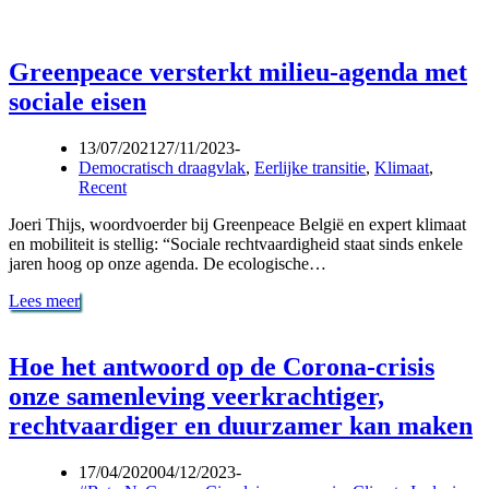
Greenpeace versterkt milieu-agenda met
sociale eisen
13/07/2021
27/11/2023
Democratisch draagvlak
,
Eerlijke transitie
,
Klimaat
,
Recent
Joeri Thijs, woordvoerder bij Greenpeace België en expert klimaat
en mobiliteit is stellig: “Sociale rechtvaardigheid staat sinds enkele
jaren hoog op onze agenda. De ecologische…
Greenpeace
Lees meer
versterkt
milieu-
agenda
Hoe het antwoord op de Corona-crisis
met
onze samenleving veerkrachtiger,
sociale
eisen
rechtvaardiger en duurzamer kan maken
17/04/2020
04/12/2023