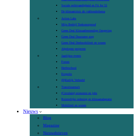
Sociale rechtvaardigheid en Fit for 55
De klimaatcrisis als vakbondsthema
Action Labs
Mijn Bedrijf Toekomstproof
Green Deal Klimaatbestendige Omgeving
Green Deal Duurzame zorg
Green Deal Deelmobiliteit en wonen
Afgelopen projecten
Jaarlijkse events
Forum
Herfstschool
Ecopolis
(H)Eerlijk Verbeeld
Transitiearena’s
(Circulaire) economie en jobs
Ruimtelijke ordening en klimaatadaptatie
Mobiliteit en wonen
Nieuws
Blog
Magazine
Nieuwsbrieven