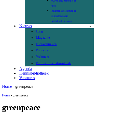
(Circulaire) economie en
jobs
Ruimtelijke ordening en
klimaatadaptatie
Mobiliteit en wonen
Nieuws
Blog
Magazine
Nieuwsbrieven
Podcasts
Webinars
Publicaties en downloads
Agenda
Kennisbibliotheek
Vacatures
Home
-
greenpeace
Home
-
greenpeace
greenpeace