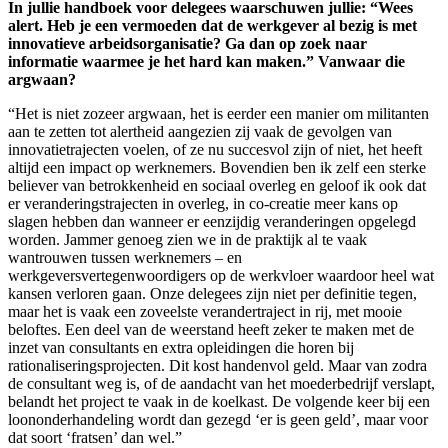
In jullie handboek voor delegees waarschuwen jullie: “Wees
alert. Heb je een vermoeden dat de werkgever al bezig is met
innovatieve arbeidsorganisatie? Ga dan op zoek naar
informatie waarmee je het hard kan maken.” Vanwaar die
argwaan?
“Het is niet zozeer argwaan, het is eerder een manier om militanten
aan te zetten tot alertheid aangezien zij vaak de gevolgen van
innovatietrajecten voelen, of ze nu succesvol zijn of niet, het heeft
altijd een impact op werknemers. Bovendien ben ik zelf een sterke
believer van betrokkenheid en sociaal overleg en geloof ik ook dat
er veranderingstrajecten in overleg, in co-creatie meer kans op
slagen hebben dan wanneer er eenzijdig veranderingen opgelegd
worden. Jammer genoeg zien we in de praktijk al te vaak
wantrouwen tussen werknemers – en
werkgeversvertegenwoordigers op de werkvloer waardoor heel wat
kansen verloren gaan. Onze delegees zijn niet per definitie tegen,
maar het is vaak een zoveelste verandertraject in rij, met mooie
beloftes. Een deel van de weerstand heeft zeker te maken met de
inzet van consultants en extra opleidingen die horen bij
rationaliseringsprojecten. Dit kost handenvol geld. Maar van zodra
de consultant weg is, of de aandacht van het moederbedrijf verslapt,
belandt het project te vaak in de koelkast. De volgende keer bij een
loononderhandeling wordt dan gezegd ‘er is geen geld’, maar voor
dat soort ‘fratsen’ dan wel.”