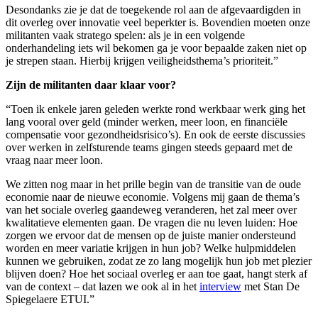
Desondanks zie je dat de toegekende rol aan de afgevaardigden in
dit overleg over innovatie veel beperkter is. Bovendien moeten onze
militanten vaak stratego spelen: als je in een volgende
onderhandeling iets wil bekomen ga je voor bepaalde zaken niet op
je strepen staan. Hierbij krijgen veiligheidsthema’s prioriteit.”
Zijn de militanten daar klaar voor?
“Toen ik enkele jaren geleden werkte rond werkbaar werk ging het
lang vooral over geld (minder werken, meer loon, en financiële
compensatie voor gezondheidsrisico’s). En ook de eerste discussies
over werken in zelfsturende teams gingen steeds gepaard met de
vraag naar meer loon.
We zitten nog maar in het prille begin van de transitie van de oude
economie naar de nieuwe economie. Volgens mij gaan de thema’s
van het sociale overleg gaandeweg veranderen, het zal meer over
kwalitatieve elementen gaan. De vragen die nu leven luiden: Hoe
zorgen we ervoor dat de mensen op de juiste manier ondersteund
worden en meer variatie krijgen in hun job? Welke hulpmiddelen
kunnen we gebruiken, zodat ze zo lang mogelijk hun job met plezier
blijven doen? Hoe het sociaal overleg er aan toe gaat, hangt sterk af
van de context – dat lazen we ook al in het
interview
met Stan De
Spiegelaere ETUI.”