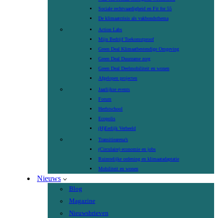
Sociale rechtvaardigheid en Fit for 55
De klimaatcrisis als vakbondsthema
Action Labs
Mijn Bedrijf Toekomstproof
Green Deal Klimaatbestendige Omgeving
Green Deal Duurzame zorg
Green Deal Deelmobiliteit en wonen
Afgelopen projecten
Jaarlijkse events
Forum
Herfstschool
Ecopolis
(H)Eerlijk Verbeeld
Transitiearena’s
(Circulaire) economie en jobs
Ruimtelijke ordening en klimaatadaptatie
Mobiliteit en wonen
Nieuws
Blog
Magazine
Nieuwsbrieven