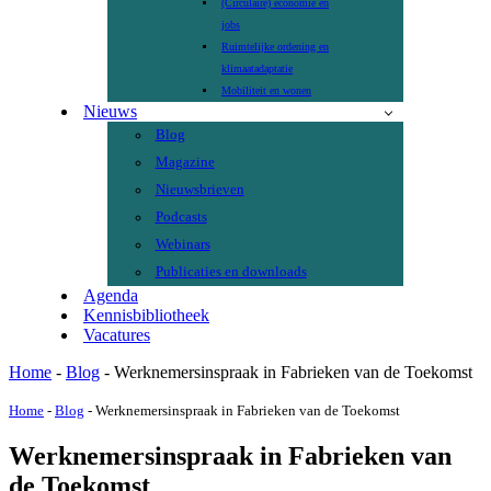
(Circulaire) economie en
jobs
Ruimtelijke ordening en
klimaatadaptatie
Mobiliteit en wonen
Nieuws
Blog
Magazine
Nieuwsbrieven
Podcasts
Webinars
Publicaties en downloads
Agenda
Kennisbibliotheek
Vacatures
Home
-
Blog
-
Werknemersinspraak in Fabrieken van de Toekomst
Home
-
Blog
-
Werknemersinspraak in Fabrieken van de Toekomst
Werknemersinspraak in Fabrieken van
de Toekomst