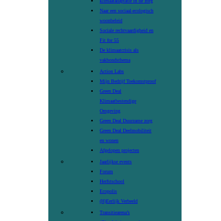
klimaatadaptatie in de zorg
Naar een sociaal-ecologisch
woonbeleid
Sociale rechtvaardigheid en
Fit for 55
De klimaatcrisis als
vakbondsthema
Action Labs
Mijn Bedrijf Toekomstproof
Green Deal
Klimaatbestendige
Omgeving
Green Deal Duurzame zorg
Green Deal Deelmobiliteit
en wonen
Afgelopen projecten
Jaarlijkse events
Forum
Herfstschool
Ecopolis
(H)Eerlijk Verbeeld
Transitiearena’s