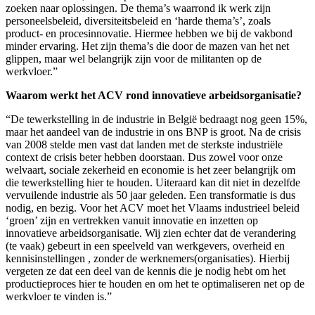
zoeken naar oplossingen. De thema’s waarrond ik werk zijn
personeelsbeleid, diversiteitsbeleid en ‘harde thema’s’, zoals
product- en procesinnovatie. Hiermee hebben we bij de vakbond
minder ervaring. Het zijn thema’s die door de mazen van het net
glippen, maar wel belangrijk zijn voor de militanten op de
werkvloer.”
Waarom werkt het ACV rond innovatieve arbeidsorganisatie?
“De tewerkstelling in de industrie in België bedraagt nog geen 15%,
maar het aandeel van de industrie in ons BNP is groot. Na de crisis
van 2008 stelde men vast dat landen met de sterkste industriële
context de crisis beter hebben doorstaan. Dus zowel voor onze
welvaart, sociale zekerheid en economie is het zeer belangrijk om
die tewerkstelling hier te houden. Uiteraard kan dit niet in dezelfde
vervuilende industrie als 50 jaar geleden. Een transformatie is dus
nodig, en bezig. Voor het ACV moet het Vlaams industrieel beleid
‘groen’ zijn en vertrekken vanuit innovatie en inzetten op
innovatieve arbeidsorganisatie. Wij zien echter dat de verandering
(te vaak) gebeurt in een speelveld van werkgevers, overheid en
kennisinstellingen , zonder de werknemers(organisaties). Hierbij
vergeten ze dat een deel van de kennis die je nodig hebt om het
productieproces hier te houden en om het te optimaliseren net op de
werkvloer te vinden is.”