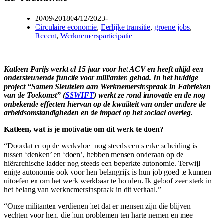
20/09/2018
04/12/2023
Circulaire economie
,
Eerlijke transitie
,
groene jobs
,
Recent
,
Werknemersparticipatie
Katleen Parijs werkt al 15 jaar voor het ACV en heeft altijd een
ondersteunende functie voor militanten gehad. In het huidige
project “Samen Sleutelen aan Werknemersinspraak in Fabrieken
van de Toekomst” (
SSWIFT
) werkt ze rond innovatie en de nog
onbekende effecten hiervan op de kwaliteit van onder andere de
arbeidsomstandigheden en de impact op het sociaal overleg.
Katleen, wat is je motivatie om dit werk te doen?
“Doordat er op de werkvloer nog steeds een sterke scheiding is
tussen ‘denken’ en ‘doen’, hebben mensen onderaan op de
hiërarchische ladder nog steeds een beperkte autonomie. Terwijl
enige autonomie ook voor hen belangrijk is hun job goed te kunnen
uitoefen en om het werk werkbaar te houden. Ik geloof zeer sterk in
het belang van werknemersinspraak in dit verhaal.”
“Onze militanten verdienen het dat er mensen zijn die blijven
vechten voor hen, die hun problemen ten harte nemen en mee