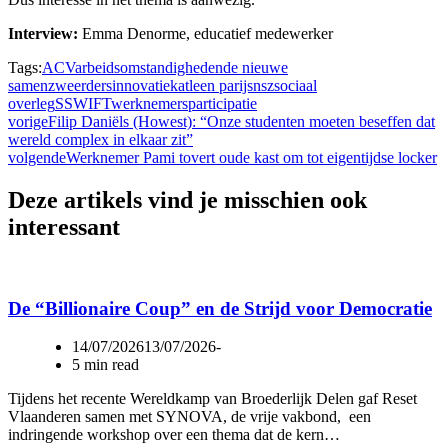
Interview:
Emma Denorme, educatief medewerker
Tags:
ACV
arbeidsomstandigheden
de nieuwe
samenzweerders
innovatie
katleen parijs
nsz
sociaal
overleg
SSWIFT
werknemersparticipatie
vorige
Filip Daniëls (Howest): “Onze studenten moeten beseffen dat
wereld complex in elkaar zit”
volgende
Werknemer Pami tovert oude kast om tot eigentijdse locker
Deze artikels vind je misschien ook
interessant
De “Billionaire Coup” en de Strijd voor Democratie
14/07/2026
13/07/2026
5 min read
Tijdens het recente Wereldkamp van Broederlijk Delen gaf Reset
Vlaanderen samen met SYNOVA, de vrije vakbond, een
indringende workshop over een thema dat de kern…