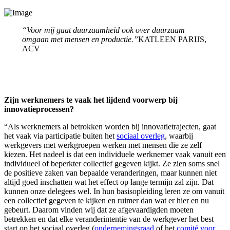
“Voor mij gaat duurzaamheid ook over duurzaam
omgaan met mensen en productie.”
KATLEEN PARIJS,
ACV
Zijn werknemers te vaak het lijdend voorwerp bij
innovatieprocessen?
“Als werknemers al betrokken worden bij innovatietrajecten, gaat
het vaak via participatie buiten het
sociaal overleg
, waarbij
werkgevers met werkgroepen werken met mensen die ze zelf
kiezen. Het nadeel is dat een individuele werknemer vaak vanuit een
individueel of beperkter collectief gegeven kijkt. Ze zien soms snel
de positieve zaken van bepaalde veranderingen, maar kunnen niet
altijd goed inschatten wat het effect op lange termijn zal zijn. Dat
kunnen onze delegees wel. In hun basisopleiding leren ze om vanuit
een collectief gegeven te kijken en ruimer dan wat er hier en nu
gebeurt. Daarom vinden wij dat ze afgevaardigden moeten
betrekken en dat elke veranderintentie van de werkgever het best
start op het sociaal overleg (
ondernemingsraad
of het
comité voor