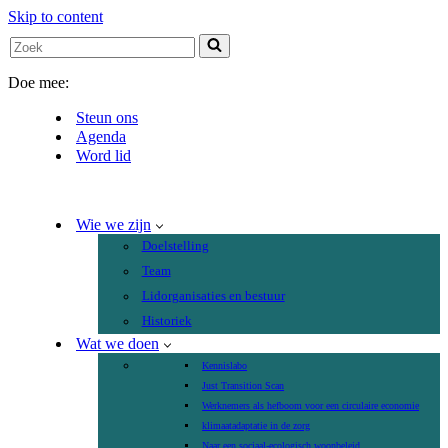
Skip to content
Search
for...
Doe mee:
Steun ons
Agenda
Word lid
Wie we zijn
Doelstelling
Team
Lidorganisaties en bestuur
Historiek
Wat we doen
Kennislabo
Just Transition Scan
Werknemers als hefboom voor een circulaire economie
klimaatadaptatie in de zorg
Naar een sociaal-ecologisch woonbeleid