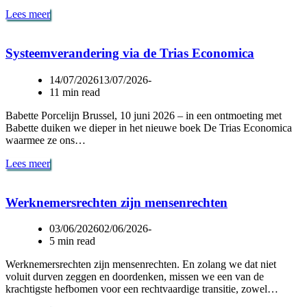
De
Lees meer
“Billionaire
Coup”
en
Systeemverandering via de Trias Economica
de
Strijd
14/07/2026
13/07/2026
voor
11 min read
Democratie
Babette Porcelijn Brussel, 10 juni 2026 – in een ontmoeting met
Babette duiken we dieper in het nieuwe boek De Trias Economica
waarmee ze ons…
Systeemverandering
Lees meer
via
de
Trias
Werknemersrechten zijn mensenrechten
Economica
03/06/2026
02/06/2026
5 min read
Werknemersrechten zijn mensenrechten. En zolang we dat niet
voluit durven zeggen en doordenken, missen we een van de
krachtigste hefbomen voor een rechtvaardige transitie, zowel…