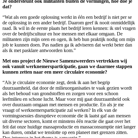
Je ondersteunt ook militanten buiten de vormingen, hoe doe je
dat?
“Wat als een goede oplossing werkt in één een bedrijf is niet per se
de oplossing in een ander bedrijf. Daarom geef ik nooit onmiddellijk
raad. Ik wil in de eerste plaats het bedrijf leren kennen: ik stel vragen
over de bedrijfscultuur en hoe mensen met elkaar omgaan. De
militanten zijn mijn oren en ogen, ik heb hun praktijk nodig om mijn
job te kunnen doen. Pas nadien ga ik adviseren dat werkt beter dan
als ik met pasklare antwoorden kom.”
Met ons project de Nieuwe Samenzweerders vertrekken wij
ook vanuit werknemersparticipatie, gaan we daarmee stappen
kunnen zetten naar een meer circulaire economie?
“Als je circulaire economie zegt, denk ik aan het begrip
duurzaamheid, dat door de milieuorganisaties te vaak gezien wordt
als het behoud van grondstoffen en zorgen voor een schoon
leefmilieu en schone lucht. Maar voor mij gaat duurzaamheid ook
over duurzaam omgaan met mensen en productie. En als je me
vraagt of werknemersparticipatie zal werken? In elk van de
vormingssessies disruptieve economie die ik laatst gaf aan mensen
uit diverse sectoren, komt er minstens één reactie die gaat over het
feit dat onze huidige massaproductie en massaconsumptie niet langer
kan duren, omdat we tenslotte op een planeet met grenzen zitten.
Dus interesse in het thema is aanwezig.”