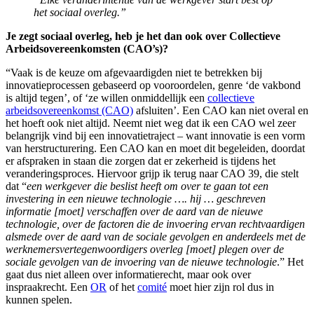
het sociaal overleg.”
Je zegt sociaal overleg, heb je het dan ook over Collectieve
Arbeidsovereenkomsten (CAO’s)?
“Vaak is de keuze om afgevaardigden niet te betrekken bij
innovatieprocessen gebaseerd op vooroordelen, genre ‘de vakbond
is altijd tegen’, of ‘ze willen onmiddellijk een
collectieve
arbeidsovereenkomst (CAO)
afsluiten’. Een CAO kan niet overal en
het hoeft ook niet altijd. Neemt niet weg dat ik een CAO wel zeer
belangrijk vind bij een innovatietraject – want innovatie is een vorm
van herstructurering. Een CAO kan en moet dit begeleiden, doordat
er afspraken in staan die zorgen dat er zekerheid is tijdens het
veranderingsproces. Hiervoor grijp ik terug naar CAO 39, die stelt
dat “
een werkgever die beslist heeft om over te gaan tot een
investering in een nieuwe technologie …. hij … geschreven
informatie [moet] verschaffen over de aard van de nieuwe
technologie, over de factoren die de invoering ervan rechtvaardigen
alsmede over de aard van de sociale gevolgen en anderdeels met de
werknemersvertegenwoordigers overleg [moet] plegen over de
sociale gevolgen van de invoering van de nieuwe technologie
.” Het
gaat dus niet alleen over informatierecht, maar ook over
inspraakrecht. Een
OR
of het
comité
moet hier zijn rol dus in
kunnen spelen.