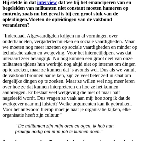
Hij stelde in dat
interview
dat we bij het emanciperen van en
begeleiden van militanten niet constant moeten hameren op
controle, zoals nu het geval is bij een groot stuk van de
opleidingen.Moeten
de opleidingen van de vakbond
veranderen?
“Inderdaad. Afgevaardigden krijgen nu al vormingen over
onderhandelen, vergadertechnieken en sociale vaardigheden. Maar
we moeten nog meer inzetten op sociale vaardigheden en minder op
technische zaken en wetgeving. Voor het internettijdperk was dat
uiteraard zeer belangrijk. Nu nog kunnen een groot deel van onze
militanten tijdens hun werktijd nog altijd niet op internet om dingen
op te zoeken, maar ze kunnen dat ‘s avonds wel. Dus als we vanuit
de vakbond bronnen aanreiken, zijn ze veel beter zelf in staat om
dergelijke dingen op te zoeken. Maar ze willen wel nog meer leren
over hoe ze dat kunnen interpreteren en hoe ze het kunnen
aanbrengen. Er bestaat veel wetgeving die niet of maar half
nageleefd wordt. Dus vragen ze vaak aan mij: hoe zorg ik dat de
werkgever naar mij luistert? Welke argumenten kan ik gebruiken.
Voor het antwoord hierop moet je naar je organisatie kijken, elke
organisatie heeft zijn cultuur.”
“De militanten zijn mijn oren en ogen, ik heb hun
praktijk nodig om mijn job te kunnen doen.”