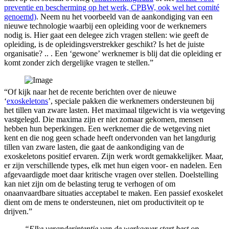
preventie en bescherming op het werk, CPBW, ook wel het comité
genoemd)
. Neem nu het voorbeeld van de aankondiging van een
nieuwe technologie waarbij een opleiding voor de werknemers
nodig is. Hier gaat een delegee zich vragen stellen: wie geeft de
opleiding, is de opleidingsverstrekker geschikt? Is het de juiste
organisatie? .. . Een ‘gewone’ werknemer is blij dat die opleiding er
komt zonder zich dergelijke vragen te stellen.”
“Of kijk naar het de recente berichten over de nieuwe
‘
exoskeletons
’, speciale pakken die werknemers ondersteunen bij
het tillen van zware lasten. Het maximaal tilgewicht is via wetgeving
vastgelegd. Die maxima zijn er niet zomaar gekomen, mensen
hebben hun beperkingen. Een werknemer die de wetgeving niet
kent en die nog geen schade heeft ondervonden van het langdurig
tillen van zware lasten, die gaat de aankondiging van de
exoskeletons positief ervaren. Zijn werk wordt gemakkelijker. Maar,
er zijn verschillende types, elk met hun eigen voor- en nadelen. Een
afgevaardigde moet daar kritische vragen over stellen. Doelstelling
kan niet zijn om de belasting terug te verhogen of om
onaanvaardbare situaties acceptabel te maken. Een passief exoskelet
dient om de mens te ondersteunen, niet om productiviteit op te
drijven.”
“Elke veranderintentie van de werkgever start best op