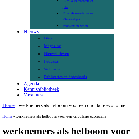
(Circulaire) economie en
jobs
Ruimtelijke ordening en
klimaatadaptatie
Mobiliteit en wonen
Nieuws
Blog
Magazine
Nieuwsbrieven
Podcasts
Webinars
Publicaties en downloads
Agenda
Kennisbibliotheek
Vacatures
Home
-
werknemers als hefboom voor een circulaire economie
Home
-
werknemers als hefboom voor een circulaire economie
werknemers als hefboom voor