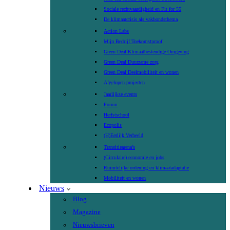
Sociale rechtvaardigheid en Fit for 55
De klimaatcrisis als vakbondsthema
Action Labs
Mijn Bedrijf Toekomstproof
Green Deal Klimaatbestendige Omgeving
Green Deal Duurzame zorg
Green Deal Deelmobiliteit en wonen
Afgelopen projecten
Jaarlijkse events
Forum
Herfstschool
Ecopolis
(H)Eerlijk Verbeeld
Transitiearena’s
(Circulaire) economie en jobs
Ruimtelijke ordening en klimaatadaptatie
Mobiliteit en wonen
Nieuws
Blog
Magazine
Nieuwsbrieven