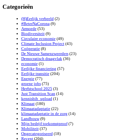
hefboom
Categorieën
voor
een
(H)Eerlijk verbeeld
(2)
circulaire
#BeterNaCorona
(9)
economie
Armoede
(53)
Biodiversiteit
(9)
Circulaire economie
(49)
Climate Inclusion Project
(43)
Coöperatie
(8)
De Nieuwe Samenzweerders
(23)
Democratisch draagvlak
(36)
economie
(1)
Eerlijke financiering
(57)
Eerlijke transitie
(204)
Energie
(77)
groene jobs
(75)
Herfstschool 2025
(3)
Just Transition Scan
(14)
kennisbib_upload
(1)
Klimaat
(180)
Klimaatadaptatie
(22)
klimaatadaptatie in de zorg
(14)
Landbouw
(9)
Mijn bedrijf toekomstproof
(7)
Mobiliteit
(37)
Ongecategoriseerd
(18)
Recent
(204)