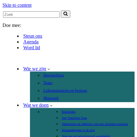
Skip to content
Search
for...
Doe mee:
Steun ons
Agenda
Word lid
Wie we zijn
Doelstelling
Team
Lidorganisaties en bestuur
Historiek
Wat we doen
Kennislabo
Just Transition Scan
Werknemers als hefboom voor een circulaire economie
klimaatadaptatie in de zorg
Naar een sociaal-ecologisch woonbeleid