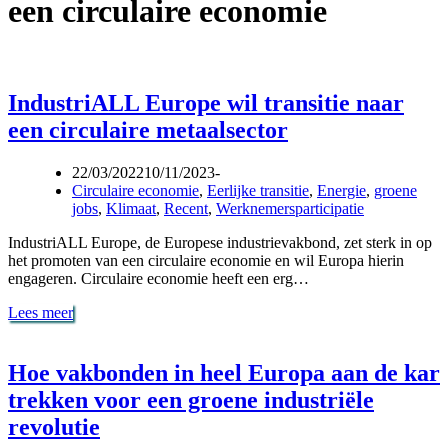
een circulaire economie
IndustriALL Europe wil transitie naar
een circulaire metaalsector
22/03/2022
10/11/2023
Circulaire economie
,
Eerlijke transitie
,
Energie
,
groene
jobs
,
Klimaat
,
Recent
,
Werknemersparticipatie
IndustriALL Europe, de Europese industrievakbond, zet sterk in op
het promoten van een circulaire economie en wil Europa hierin
engageren. Circulaire economie heeft een erg…
IndustriALL
Lees meer
Europe
wil
transitie
Hoe vakbonden in heel Europa aan de kar
naar
trekken voor een groene industriële
een
circulaire
revolutie
metaalsector