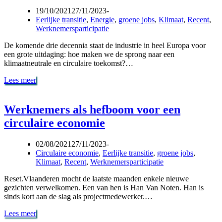
19/10/2021
27/11/2023
Eerlijke transitie
,
Energie
,
groene jobs
,
Klimaat
,
Recent
,
Werknemersparticipatie
De komende drie decennia staat de industrie in heel Europa voor
een grote uitdaging: hoe maken we de sprong naar een
klimaatneutrale en circulaire toekomst?…
Hoe
Lees meer
vakbonden
in
heel
Werknemers als hefboom voor een
Europa
circulaire economie
aan
de
kar
02/08/2021
27/11/2023
trekken
Circulaire economie
,
Eerlijke transitie
,
groene jobs
,
voor
Klimaat
,
Recent
,
Werknemersparticipatie
een
groene
Reset.Vlaanderen mocht de laatste maanden enkele nieuwe
industriële
gezichten verwelkomen. Een van hen is Han Van Noten. Han is
revolutie
sinds kort aan de slag als projectmedewerker.…
Werknemers
Lees meer
als