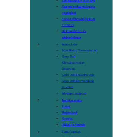
klimaatadaptatie in de zorg
Naar een sociaal-ecologisch
woonbeleid
Sociale rechtvaardigheid en
Fit for 55
De klimaatcrisis als
vakbondsthema
Action Labs
Mijn Bedrijf Toekomstproof
Green Deal
Klimaatbestendige
Omgeving
Green Deal Duurzame zorg
Green Deal Deelmobiliteit
en wonen
Afgelopen projecten
Jaarlijkse events
Forum
Herfstschool
Ecopolis
(H)Eerlijk Verbeeld
Transitiearena’s