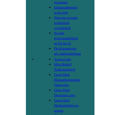
economie
klimaatadaptatie
in de zorg
Naar een sociaal-
ecologisch
woonbeleid
Sociale
rechtvaardigheid
en Fit for 55
De klimaatcrisis
als vakbondsthema
Action Labs
Mijn Bedrijf
Toekomstproof
Green Deal
Klimaatbestendige
Omgeving
Green Deal
Duurzame zorg
Green Deal
Deelmobiliteit en
wonen