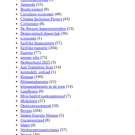
Armoede
(53)
Biodiversiteit
(9)
Circulaire economie
(49)
Climate Inclusion Project
(43)
Coöperatie
(8)
De Nieuwe Samenzweerders
(23)
Democratisch draagvlak
(36)
economie
(1)
Eerlijke financiering
(57)
Eerlijke transitie
(204)
Energie
(77)
groene jobs
(75)
Herfstschool 2025
(3)
Just Transition Scan
(14)
kennisbib_upload
(1)
Klimaat
(180)
Klimaatadaptatie
(22)
klimaatadaptatie in de zorg
(14)
Landbouw
(9)
Mijn bedrijf toekomstproof
(7)
Mobiliteit
(37)
Ongecategoriseerd
(18)
Recent
(204)
Samen Energie Winnen
(5)
Uncategorized
(8)
Water
(4)
Werknemersparticipatie
(57)
Wonen
(20)