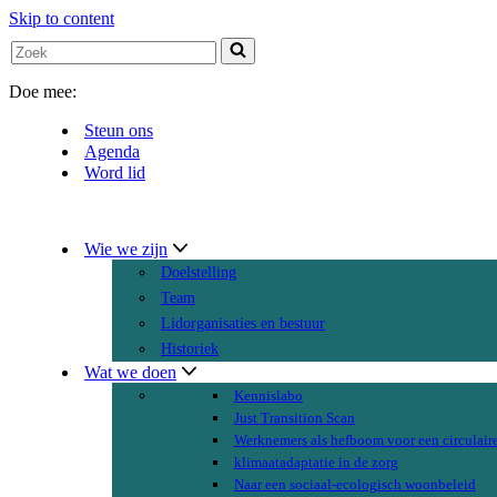
Skip to content
Search
for...
Doe mee:
Steun ons
Agenda
Word lid
Wie we zijn
Doelstelling
Team
Lidorganisaties en bestuur
Historiek
Wat we doen
Kennislabo
Just Transition Scan
Werknemers als hefboom voor een circulair
klimaatadaptatie in de zorg
Naar een sociaal-ecologisch woonbeleid