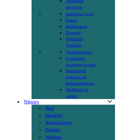
Afgelopen
projecten
Jaarlijkse events
Forum
Herfstschool
Ecopolis
(H)Eerlijk
Verbeeld
Transitiearena’s
(Circulaire)
economie en jobs
Ruimtelijke
ordening en
klimaatadaptatie
Mobiliteit en
wonen
Nieuws
Blog
Magazine
Nieuwsbrieven
Podcasts
Webinars