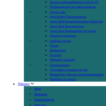
Sociale rechtvaardigheid en Fit for 55
De klimaatcrisis als vakbondsthema
Action Labs
Mijn Bedrijf Toekomstproof
Green Deal Klimaatbestendige Omgeving
Green Deal Duurzame zorg
Green Deal Deelmobiliteit en wonen
Afgelopen projecten
Jaarlijkse events
Forum
Herfstschool
Ecopolis
(H)Eerlijk Verbeeld
Transitiearena’s
(Circulaire) economie en jobs
Ruimtelijke ordening en klimaatadaptatie
Mobiliteit en wonen
Nieuws
Blog
Magazine
Nieuwsbrieven
Podcasts