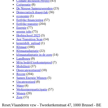
Climate Inclusion Project
(43)
Coöperatie
(8)
De Nieuwe Samenzweerders
(23)
Democratisch draagvlak
(36)
economie
(1)
Eerlijke financiering
(57)
Eerlijke transitie
(204)
Energie
(77)
groene jobs
(75)
Herfstschool 2025
(3)
Just Transition Scan
(14)
kennisbib_upload
(1)
Klimaat
(180)
Klimaatadaptatie
(22)
klimaatadaptatie in de zorg
(14)
Landbouw
(9)
Mijn bedrijf toekomstproof
(7)
Mobiliteit
(37)
Ongecategoriseerd
(18)
Recent
(204)
Samen Energie Winnen
(5)
Uncategorized
(8)
Water
(4)
Werknemersparticipatie
(57)
Wonen
(20)
Zorg
(15)
Reset.Vlaanderen vzw - Tweekerkenstraat 47, 1000 Brussel - BE