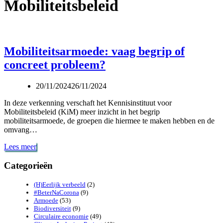
Mobiliteitsbeleid
Mobiliteitsarmoede: vaag begrip of
concreet probleem?
20/11/2024
26/11/2024
In deze verkenning verschaft het Kennisinstituut voor
Mobiliteitsbeleid (KiM) meer inzicht in het begrip
mobiliteitsarmoede, de groepen die hiermee te maken hebben en de
omvang…
Mobiliteitsarmoede:
Lees meer
vaag
begrip
Categorieën
of
concreet
(H)Eerlijk verbeeld
(2)
probleem?
#BeterNaCorona
(9)
Armoede
(53)
Biodiversiteit
(9)
Circulaire economie
(49)