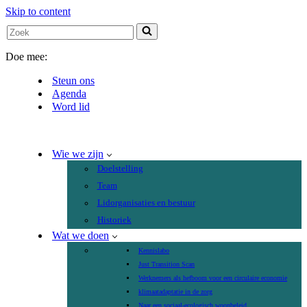
Skip to content
Search
for...
Doe mee:
Steun ons
Agenda
Word lid
Wie we zijn
Doelstelling
Team
Lidorganisaties en bestuur
Historiek
Wat we doen
Kennislabo
Just Transition Scan
Werknemers als hefboom voor een circulaire economie
klimaatadaptatie in de zorg
Naar een sociaal-ecologisch woonbeleid