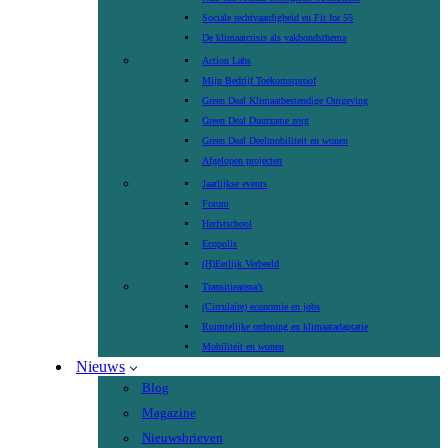
Sociale rechtvaardigheid en Fit for 55
De klimaatcrisis als vakbondsthema
Action Labs
Mijn Bedrijf Toekomstproof
Green Deal Klimaatbestendige Omgeving
Green Deal Duurzame zorg
Green Deal Deelmobiliteit en wonen
Afgelopen projecten
Jaarlijkse events
Forum
Herfstschool
Ecopolis
(H)Eerlijk Verbeeld
Transitiearena’s
(Circulaire) economie en jobs
Ruimtelijke ordening en klimaatadaptatie
Mobiliteit en wonen
Nieuws
Blog
Magazine
Nieuwsbrieven