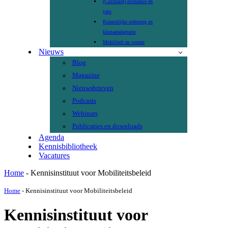
(Circulaire) economie en
jobs
Ruimtelijke ordening en
klimaatadaptatie
Mobiliteit en wonen
Nieuws
Blog
Magazine
Nieuwsbrieven
Podcasts
Webinars
Publicaties en downloads
Agenda
Kennisbibliotheek
Vacatures
Home
-
Kennisinstituut voor Mobiliteitsbeleid
Home
-
Kennisinstituut voor Mobiliteitsbeleid
Kennisinstituut voor