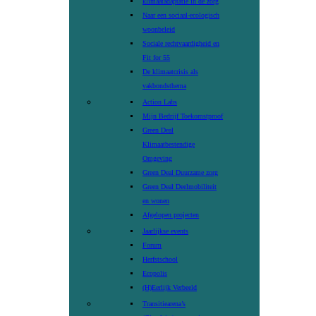
klimaatadaptatie in de zorg
Naar een sociaal-ecologisch
woonbeleid
Sociale rechtvaardigheid en
Fit for 55
De klimaatcrisis als
vakbondsthema
Action Labs
Mijn Bedrijf Toekomstproof
Green Deal
Klimaatbestendige
Omgeving
Green Deal Duurzame zorg
Green Deal Deelmobiliteit
en wonen
Afgelopen projecten
Jaarlijkse events
Forum
Herfstschool
Ecopolis
(H)Eerlijk Verbeeld
Transitiearena’s