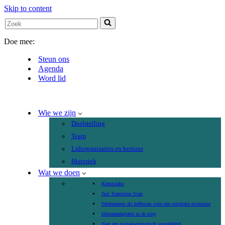
Skip to content
Search
for...
Doe mee:
Steun ons
Agenda
Word lid
Wie we zijn
Doelstelling
Team
Lidorganisaties en bestuur
Historiek
Wat we doen
Kennislabo
Just Transition Scan
Werknemers als hefboom voor een circulaire economie
klimaatadaptatie in de zorg
Naar een sociaal-ecologisch woonbeleid