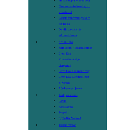
klimaatadaptatie in de zorg
Naar een sociaal-ecologisch
woonbeleid
Sociale rechtvaardigheid en
Fit for 55
De klimaatcrisis als
vakbondsthema
Action Labs
Mijn Bedrijf Toekomstproof
Green Deal
Klimaatbestendige
Omgeving
Green Deal Duurzame zorg
Green Deal Deelmobiliteit
en wonen
Afgelopen projecten
Jaarlijkse events
Forum
Herfstschool
Ecopolis
(H)Eerlijk Verbeeld
Transitiearena’s