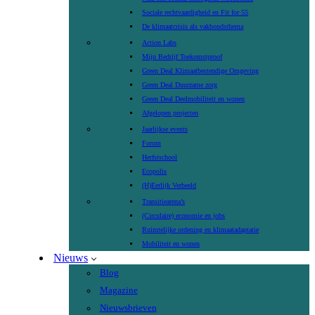
Sociale rechtvaardigheid en Fit for 55
De klimaatcrisis als vakbondsthema
Action Labs
Mijn Bedrijf Toekomstproof
Green Deal Klimaatbestendige Omgeving
Green Deal Duurzame zorg
Green Deal Deelmobiliteit en wonen
Afgelopen projecten
Jaarlijkse events
Forum
Herfstschool
Ecopolis
(H)Eerlijk Verbeeld
Transitiearena’s
(Circulaire) economie en jobs
Ruimtelijke ordening en klimaatadaptatie
Mobiliteit en wonen
Nieuws
Blog
Magazine
Nieuwsbrieven