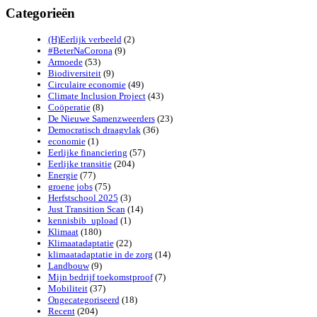
Categorieën
(H)Eerlijk verbeeld
(2)
#BeterNaCorona
(9)
Armoede
(53)
Biodiversiteit
(9)
Circulaire economie
(49)
Climate Inclusion Project
(43)
Coöperatie
(8)
De Nieuwe Samenzweerders
(23)
Democratisch draagvlak
(36)
economie
(1)
Eerlijke financiering
(57)
Eerlijke transitie
(204)
Energie
(77)
groene jobs
(75)
Herfstschool 2025
(3)
Just Transition Scan
(14)
kennisbib_upload
(1)
Klimaat
(180)
Klimaatadaptatie
(22)
klimaatadaptatie in de zorg
(14)
Landbouw
(9)
Mijn bedrijf toekomstproof
(7)
Mobiliteit
(37)
Ongecategoriseerd
(18)
Recent
(204)