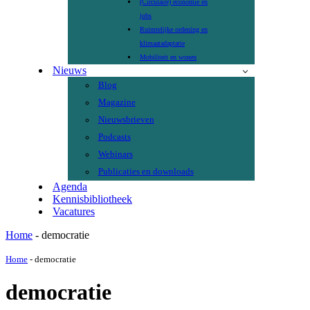
(Circulaire) economie en
jobs
Ruimtelijke ordening en
klimaatadaptatie
Mobiliteit en wonen
Nieuws
Blog
Magazine
Nieuwsbrieven
Podcasts
Webinars
Publicaties en downloads
Agenda
Kennisbibliotheek
Vacatures
Home
-
democratie
Home
-
democratie
democratie