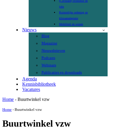
(Circulaire) economie en
jobs
Ruimtelijke ordening en
klimaatadaptatie
Mobiliteit en wonen
Nieuws
Blog
Magazine
Nieuwsbrieven
Podcasts
Webinars
Publicaties en downloads
Agenda
Kennisbibliotheek
Vacatures
Home
-
Buurtwinkel vzw
Home
-
Buurtwinkel vzw
Buurtwinkel vzw