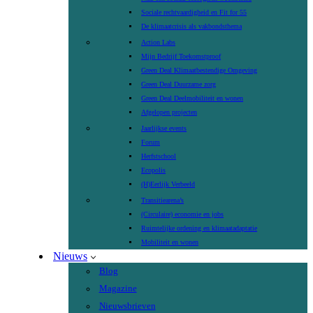
Sociale rechtvaardigheid en Fit for 55
De klimaatcrisis als vakbondsthema
Action Labs
Mijn Bedrijf Toekomstproof
Green Deal Klimaatbestendige Omgeving
Green Deal Duurzame zorg
Green Deal Deelmobiliteit en wonen
Afgelopen projecten
Jaarlijkse events
Forum
Herfstschool
Ecopolis
(H)Eerlijk Verbeeld
Transitiearena’s
(Circulaire) economie en jobs
Ruimtelijke ordening en klimaatadaptatie
Mobiliteit en wonen
Nieuws
Blog
Magazine
Nieuwsbrieven