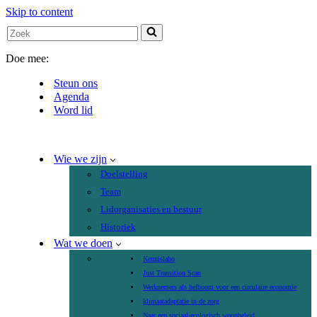
Skip to content
Search
for...
Doe mee:
Steun ons
Agenda
Word lid
Wie we zijn
Doelstelling
Team
Lidorganisaties en bestuur
Historiek
Wat we doen
Kennislabo
Just Transition Scan
Werknemers als hefboom voor een circulaire economie
klimaatadaptatie in de zorg
Naar een sociaal-ecologisch woonbeleid