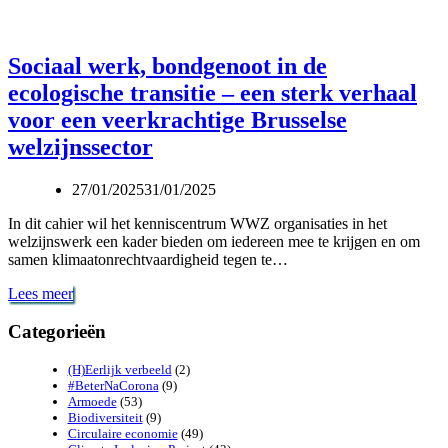
Sociaal werk, bondgenoot in de
ecologische transitie – een sterk verhaal
voor een veerkrachtige Brusselse
welzijnssector
27/01/2025
31/01/2025
In dit cahier wil het kenniscentrum WWZ organisaties in het
welzijnswerk een kader bieden om iedereen mee te krijgen en om
samen klimaatonrechtvaardigheid tegen te…
Sociaal
Lees meer
werk,
bondgenoot
Categorieën
in
de
(H)Eerlijk verbeeld
(2)
ecologische
#BeterNaCorona
(9)
transitie
Armoede
(53)
–
Biodiversiteit
(9)
Circulaire economie
(49)
een