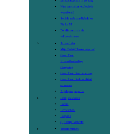
klimaatadaptatie in de zorg
Naar een sociaal-ecologisch
woonbeleid
Sociale rechtvaardigheid en
Fit for 55
De klimaatcrisis als
vakbondsthema
Action Labs
Mijn Bedrijf Toekomstproof
Green Deal
Klimaatbestendige
Omgeving
Green Deal Duurzame zorg
Green Deal Deelmobiliteit
en wonen
Afgelopen projecten
Jaarlijkse events
Forum
Herfstschool
Ecopolis
(H)Eerlijk Verbeeld
Transitiearena’s