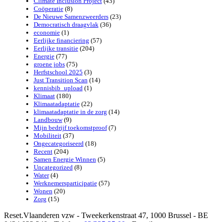
Climate Inclusion Project
(43)
sterk
Coöperatie
(8)
verhaal
De Nieuwe Samenzweerders
(23)
voor
Democratisch draagvlak
(36)
een
economie
(1)
veerkrachtige
Eerlijke financiering
(57)
Brusselse
Eerlijke transitie
(204)
welzijnssector
Energie
(77)
groene jobs
(75)
Herfstschool 2025
(3)
Just Transition Scan
(14)
kennisbib_upload
(1)
Klimaat
(180)
Klimaatadaptatie
(22)
klimaatadaptatie in de zorg
(14)
Landbouw
(9)
Mijn bedrijf toekomstproof
(7)
Mobiliteit
(37)
Ongecategoriseerd
(18)
Recent
(204)
Samen Energie Winnen
(5)
Uncategorized
(8)
Water
(4)
Werknemersparticipatie
(57)
Wonen
(20)
Zorg
(15)
Reset.Vlaanderen vzw - Tweekerkenstraat 47, 1000 Brussel - BE