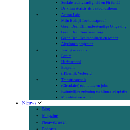
Sociale rechtvaardigheid en Fit for 55
De klimaatcrisis als vakbondsthema
Action Labs
Mijn Bedrijf Toekomstproof
Green Deal Klimaatbestendige Omgeving
Green Deal Duurzame zorg
Green Deal Deelmobiliteit en wonen
Afgelopen projecten
Jaarlijkse events
Forum
Herfstschool
Ecopolis
(H)Eerlijk Verbeeld
Transitiearena’s
(Circulaire) economie en jobs
Ruimtelijke ordening en klimaatadaptatie
Mobiliteit en wonen
Nieuws
Blog
Magazine
Nieuwsbrieven
Podcasts