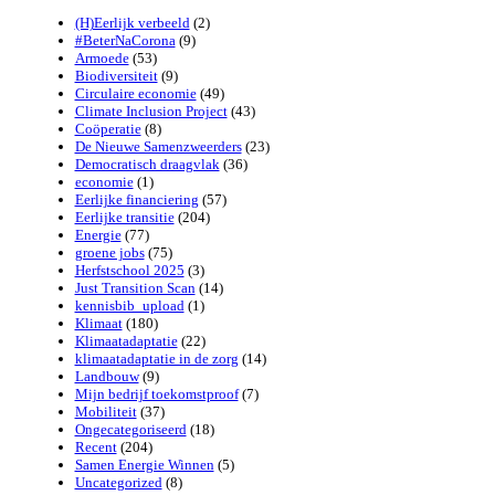
(H)Eerlijk verbeeld
(2)
#BeterNaCorona
(9)
Armoede
(53)
Biodiversiteit
(9)
Circulaire economie
(49)
Climate Inclusion Project
(43)
Coöperatie
(8)
De Nieuwe Samenzweerders
(23)
Democratisch draagvlak
(36)
economie
(1)
Eerlijke financiering
(57)
Eerlijke transitie
(204)
Energie
(77)
groene jobs
(75)
Herfstschool 2025
(3)
Just Transition Scan
(14)
kennisbib_upload
(1)
Klimaat
(180)
Klimaatadaptatie
(22)
klimaatadaptatie in de zorg
(14)
Landbouw
(9)
Mijn bedrijf toekomstproof
(7)
Mobiliteit
(37)
Ongecategoriseerd
(18)
Recent
(204)
Samen Energie Winnen
(5)
Uncategorized
(8)