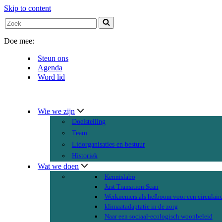
Skip to content
Search
for...
Doe mee:
Steun ons
Agenda
Word lid
Wie we zijn
Doelstelling
Team
Lidorganisaties en bestuur
Historiek
Wat we doen
Kennislabo
Just Transition Scan
Werknemers als hefboom voor een circulair
klimaatadaptatie in de zorg
Naar een sociaal-ecologisch woonbeleid