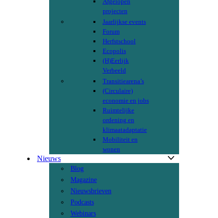
Afgelopen
projecten
Jaarlijkse events
Forum
Herfstschool
Ecopolis
(H)Eerlijk
Verbeeld
Transitiearena’s
(Circulaire)
economie en jobs
Ruimtelijke
ordening en
klimaatadaptatie
Mobiliteit en
wonen
Nieuws
Blog
Magazine
Nieuwsbrieven
Podcasts
Webinars