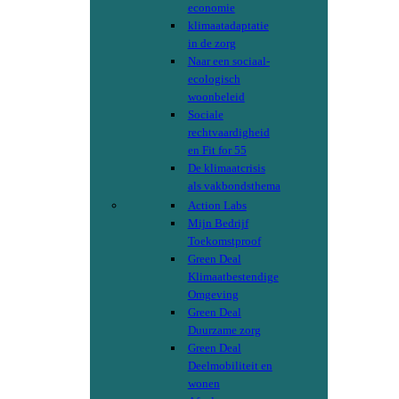
economie
klimaatadaptatie
in de zorg
Naar een sociaal-
ecologisch
woonbeleid
Sociale
rechtvaardigheid
en Fit for 55
De klimaatcrisis
als vakbondsthema
Action Labs
Mijn Bedrijf
Toekomstproof
Green Deal
Klimaatbestendige
Omgeving
Green Deal
Duurzame zorg
Green Deal
Deelmobiliteit en
wonen