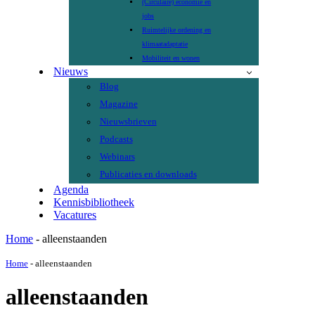
(Circulaire) economie en
jobs
Ruimtelijke ordening en
klimaatadaptatie
Mobiliteit en wonen
Nieuws
Blog
Magazine
Nieuwsbrieven
Podcasts
Webinars
Publicaties en downloads
Agenda
Kennisbibliotheek
Vacatures
Home
-
alleenstaanden
Home
-
alleenstaanden
alleenstaanden