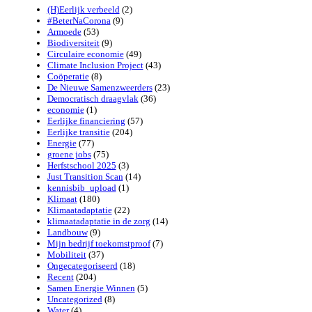
(H)Eerlijk verbeeld
(2)
#BeterNaCorona
(9)
Armoede
(53)
Biodiversiteit
(9)
Circulaire economie
(49)
Climate Inclusion Project
(43)
Coöperatie
(8)
De Nieuwe Samenzweerders
(23)
Democratisch draagvlak
(36)
economie
(1)
Eerlijke financiering
(57)
Eerlijke transitie
(204)
Energie
(77)
groene jobs
(75)
Herfstschool 2025
(3)
Just Transition Scan
(14)
kennisbib_upload
(1)
Klimaat
(180)
Klimaatadaptatie
(22)
klimaatadaptatie in de zorg
(14)
Landbouw
(9)
Mijn bedrijf toekomstproof
(7)
Mobiliteit
(37)
Ongecategoriseerd
(18)
Recent
(204)
Samen Energie Winnen
(5)
Uncategorized
(8)
Water
(4)