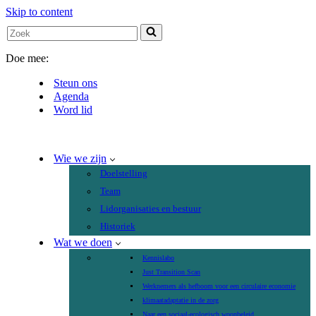
Skip to content
Search
for...
Doe mee:
Steun ons
Agenda
Word lid
Wie we zijn
Doelstelling
Team
Lidorganisaties en bestuur
Historiek
Wat we doen
Kennislabo
Just Transition Scan
Werknemers als hefboom voor een circulaire economie
klimaatadaptatie in de zorg
Naar een sociaal-ecologisch woonbeleid