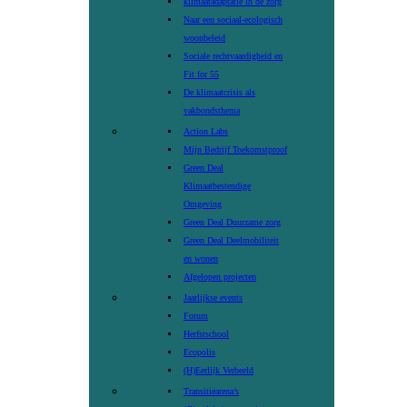
klimaatadaptatie in de zorg
Naar een sociaal-ecologisch
woonbeleid
Sociale rechtvaardigheid en
Fit for 55
De klimaatcrisis als
vakbondsthema
Action Labs
Mijn Bedrijf Toekomstproof
Green Deal
Klimaatbestendige
Omgeving
Green Deal Duurzame zorg
Green Deal Deelmobiliteit
en wonen
Afgelopen projecten
Jaarlijkse events
Forum
Herfstschool
Ecopolis
(H)Eerlijk Verbeeld
Transitiearena’s