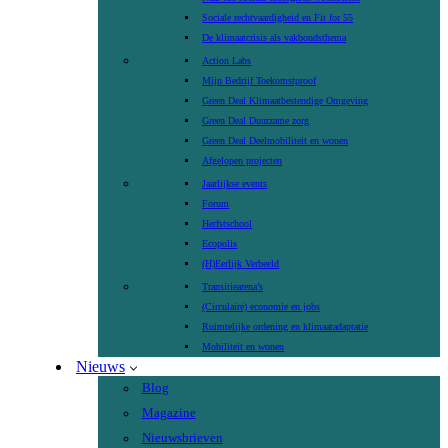
Sociale rechtvaardigheid en Fit for 55
De klimaatcrisis als vakbondsthema
Action Labs
Mijn Bedrijf Toekomstproof
Green Deal Klimaatbestendige Omgeving
Green Deal Duurzame zorg
Green Deal Deelmobiliteit en wonen
Afgelopen projecten
Jaarlijkse events
Forum
Herfstschool
Ecopolis
(H)Eerlijk Verbeeld
Transitiearena’s
(Circulaire) economie en jobs
Ruimtelijke ordening en klimaatadaptatie
Mobiliteit en wonen
Nieuws
Blog
Magazine
Nieuwsbrieven