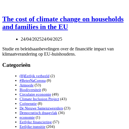
The cost of climate change on households
and families in the EU
24/04/2025
24/04/2025
Studie en beleidsaanbevelingen over de financiële impact van
klimaatverandering op EU-huishoudens.
Categorieën
(H)Eerlijk verbeeld
(2)
#BeterNaCorona
(9)
Armoede
(53)
Biodiversiteit
(9)
Circulaire economie
(49)
Climate Inclusion Project
(43)
Coöperatie
(8)
De Nieuwe Samenzweerders
(23)
Democratisch draagvlak
(36)
economie
(1)
Eerlijke financiering
(57)
Eerlijke transitie
(204)