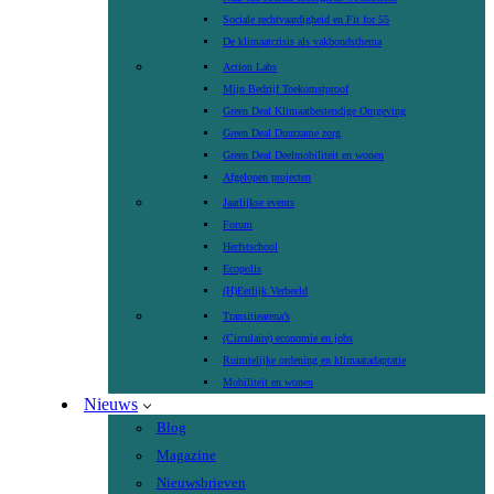
Sociale rechtvaardigheid en Fit for 55
De klimaatcrisis als vakbondsthema
Action Labs
Mijn Bedrijf Toekomstproof
Green Deal Klimaatbestendige Omgeving
Green Deal Duurzame zorg
Green Deal Deelmobiliteit en wonen
Afgelopen projecten
Jaarlijkse events
Forum
Herfstschool
Ecopolis
(H)Eerlijk Verbeeld
Transitiearena’s
(Circulaire) economie en jobs
Ruimtelijke ordening en klimaatadaptatie
Mobiliteit en wonen
Nieuws
Blog
Magazine
Nieuwsbrieven