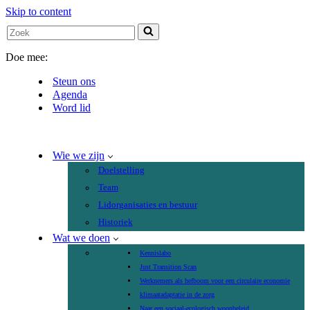
Skip to content
Search
for...
Doe mee:
Steun ons
Agenda
Word lid
Wie we zijn
Doelstelling
Team
Lidorganisaties en bestuur
Historiek
Wat we doen
Kennislabo
Just Transition Scan
Werknemers als hefboom voor een circulaire economie
klimaatadaptatie in de zorg
Naar een sociaal-ecologisch woonbeleid