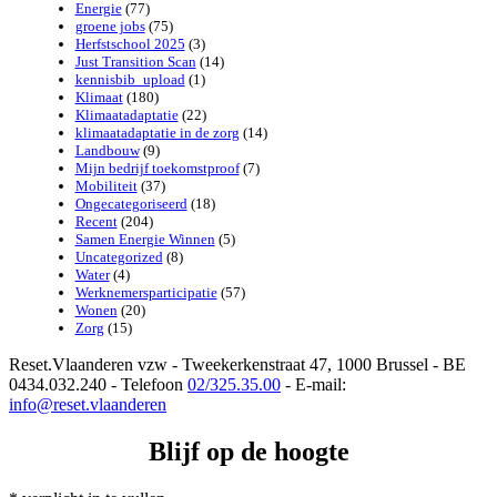
Energie
(77)
groene jobs
(75)
Herfstschool 2025
(3)
Just Transition Scan
(14)
kennisbib_upload
(1)
Klimaat
(180)
Klimaatadaptatie
(22)
klimaatadaptatie in de zorg
(14)
Landbouw
(9)
Mijn bedrijf toekomstproof
(7)
Mobiliteit
(37)
Ongecategoriseerd
(18)
Recent
(204)
Samen Energie Winnen
(5)
Uncategorized
(8)
Water
(4)
Werknemersparticipatie
(57)
Wonen
(20)
Zorg
(15)
Reset.Vlaanderen vzw - Tweekerkenstraat 47, 1000 Brussel - BE
0434.032.240 - Telefoon
02/325.35.00
- E-mail:
info@reset.vlaanderen
Blijf op de hoogte