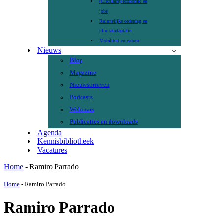
(Circulaire) economie en
jobs
Ruimtelijke ordening en
klimaatadaptatie
Mobiliteit en wonen
Nieuws
Blog
Magazine
Nieuwsbrieven
Podcasts
Webinars
Publicaties en downloads
Agenda
Kennisbibliotheek
Vacatures
Home
-
Ramiro Parrado
Home
-
Ramiro Parrado
Ramiro Parrado