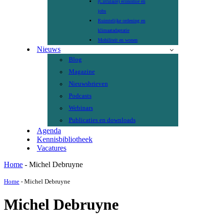
(Circulaire) economie en
jobs
Ruimtelijke ordening en
klimaatadaptatie
Mobiliteit en wonen
Nieuws
Blog
Magazine
Nieuwsbrieven
Podcasts
Webinars
Publicaties en downloads
Agenda
Kennisbibliotheek
Vacatures
Home
-
Michel Debruyne
Home
-
Michel Debruyne
Michel Debruyne