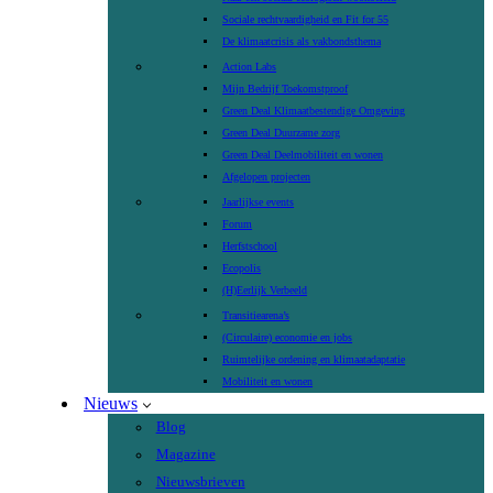
Sociale rechtvaardigheid en Fit for 55
De klimaatcrisis als vakbondsthema
Action Labs
Mijn Bedrijf Toekomstproof
Green Deal Klimaatbestendige Omgeving
Green Deal Duurzame zorg
Green Deal Deelmobiliteit en wonen
Afgelopen projecten
Jaarlijkse events
Forum
Herfstschool
Ecopolis
(H)Eerlijk Verbeeld
Transitiearena’s
(Circulaire) economie en jobs
Ruimtelijke ordening en klimaatadaptatie
Mobiliteit en wonen
Nieuws
Blog
Magazine
Nieuwsbrieven