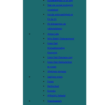
klimaatadaptatie in de zorg
Naar een sociaal-ecologisch
woonbeleid
Sociale rechtvaardigheid en
Fit for 55
De klimaatcrisis als
vakbondsthema
Action Labs
Mijn Bedrijf Toekomstproof
Green Deal
Klimaatbestendige
Omgeving
Green Deal Duurzame zorg
Green Deal Deelmobiliteit
en wonen
Afgelopen projecten
Jaarlijkse events
Forum
Herfstschool
Ecopolis
(H)Eerlijk Verbeeld
Transitiearena’s