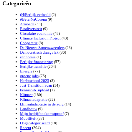
Categorieën
(H)Eerlijk verbeeld
(2)
#BeterNaCorona
(9)
Armoede
(53)
Biodiversiteit
(9)
Circulaire economie
(49)
Climate Inclusion Project
(43)
Coöperatie
(8)
De Nieuwe Samenzweerders
(23)
Democratisch draagvlak
(36)
economie
(1)
Eerlijke financiering
(57)
Eerlijke transitie
(204)
Energie
(77)
groene jobs
(75)
Herfstschool 2025
(3)
Just Transition Scan
(14)
kennisbib_upload
(1)
Klimaat
(180)
Klimaatadaptatie
(22)
klimaatadaptatie in de zorg
(14)
Landbouw
(9)
Mijn bedrijf toekomstproof
(7)
Mobiliteit
(37)
Ongecategoriseerd
(18)
Recent
(204)