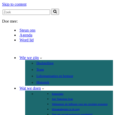
Skip to content
Search
for...
Doe mee:
Steun ons
Agenda
Word lid
Wie we zijn
Doelstelling
Team
Lidorganisaties en bestuur
Historiek
Wat we doen
Kennislabo
Just Transition Scan
Werknemers als hefboom voor een circulaire economie
klimaatadaptatie in de zorg
Naar een sociaal-ecologisch woonbeleid