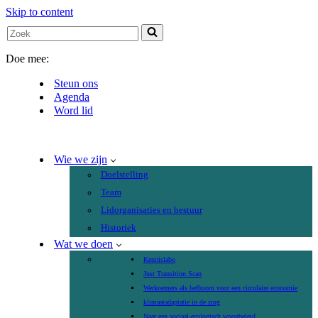
Skip to content
Search
for...
Doe mee:
Steun ons
Agenda
Word lid
Wie we zijn
Doelstelling
Team
Lidorganisaties en bestuur
Historiek
Wat we doen
Kennislabo
Just Transition Scan
Werknemers als hefboom voor een circulaire economie
klimaatadaptatie in de zorg
Naar een sociaal-ecologisch woonbeleid