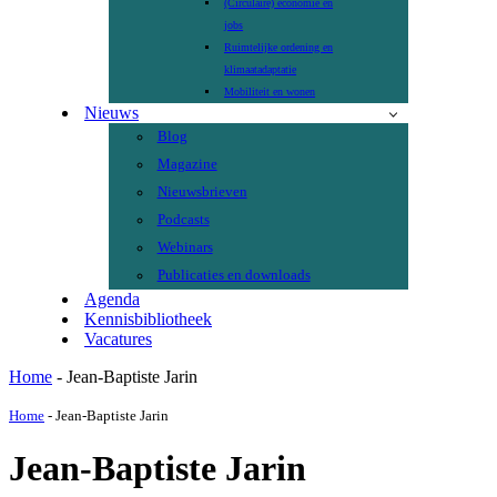
(Circulaire) economie en
jobs
Ruimtelijke ordening en
klimaatadaptatie
Mobiliteit en wonen
Nieuws
Blog
Magazine
Nieuwsbrieven
Podcasts
Webinars
Publicaties en downloads
Agenda
Kennisbibliotheek
Vacatures
Home
-
Jean-Baptiste Jarin
Home
-
Jean-Baptiste Jarin
Jean-Baptiste Jarin