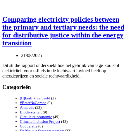
Comparing electricity policies between
the primary and tertiary needs: the need
for distributive justice within the energy
transition
21/08/2025
Dit studie-rapport onderzoekt hoe het gebruik van lage-koolstof
elektriciteit voor e-fuels in de luchtvaart invloed heeft op
energieprijzen en sociale rechtvaardigheid.
Categorieën
(H)Eerlijk verbeeld
(2)
#BeterNaCorona
(9)
Armoede
(53)
Biodiversiteit
(9)
Circulaire economie
(49)
Climate Inclusion Project
(43)
Coöperatie
(8)
De Nieuwe Samenzweerders
(23)