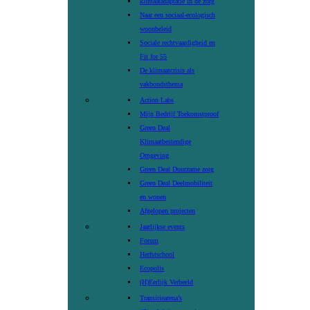
klimaatadaptatie in de zorg
Naar een sociaal-ecologisch
woonbeleid
Sociale rechtvaardigheid en
Fit for 55
De klimaatcrisis als
vakbondsthema
Action Labs
Mijn Bedrijf Toekomstproof
Green Deal
Klimaatbestendige
Omgeving
Green Deal Duurzame zorg
Green Deal Deelmobiliteit
en wonen
Afgelopen projecten
Jaarlijkse events
Forum
Herfstschool
Ecopolis
(H)Eerlijk Verbeeld
Transitiearena’s