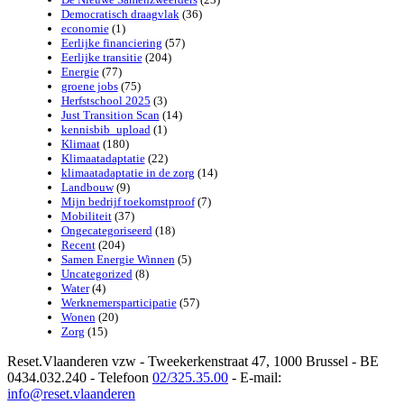
Democratisch draagvlak
(36)
economie
(1)
Eerlijke financiering
(57)
Eerlijke transitie
(204)
Energie
(77)
groene jobs
(75)
Herfstschool 2025
(3)
Just Transition Scan
(14)
kennisbib_upload
(1)
Klimaat
(180)
Klimaatadaptatie
(22)
klimaatadaptatie in de zorg
(14)
Landbouw
(9)
Mijn bedrijf toekomstproof
(7)
Mobiliteit
(37)
Ongecategoriseerd
(18)
Recent
(204)
Samen Energie Winnen
(5)
Uncategorized
(8)
Water
(4)
Werknemersparticipatie
(57)
Wonen
(20)
Zorg
(15)
Reset.Vlaanderen vzw - Tweekerkenstraat 47, 1000 Brussel - BE
0434.032.240 - Telefoon
02/325.35.00
- E-mail:
info@reset.vlaanderen