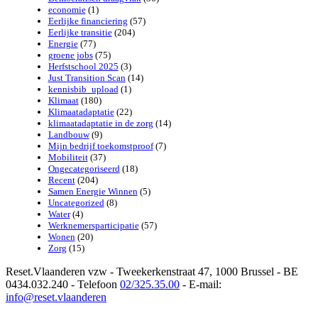
economie
(1)
Eerlijke financiering
(57)
Eerlijke transitie
(204)
Energie
(77)
groene jobs
(75)
Herfstschool 2025
(3)
Just Transition Scan
(14)
kennisbib_upload
(1)
Klimaat
(180)
Klimaatadaptatie
(22)
klimaatadaptatie in de zorg
(14)
Landbouw
(9)
Mijn bedrijf toekomstproof
(7)
Mobiliteit
(37)
Ongecategoriseerd
(18)
Recent
(204)
Samen Energie Winnen
(5)
Uncategorized
(8)
Water
(4)
Werknemersparticipatie
(57)
Wonen
(20)
Zorg
(15)
Reset.Vlaanderen vzw - Tweekerkenstraat 47, 1000 Brussel - BE
0434.032.240 - Telefoon
02/325.35.00
- E-mail:
info@reset.vlaanderen