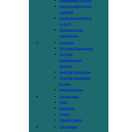
klimaatadaptatie in de zorg
Naar een sociaal-ecologisch
woonbeleid
Sociale rechtvaardigheid en
Fit for 55
De klimaatcrisis als
vakbondsthema
Action Labs
Mijn Bedrijf Toekomstproof
Green Deal
Klimaatbestendige
Omgeving
Green Deal Duurzame zorg
Green Deal Deelmobiliteit
en wonen
Afgelopen projecten
Jaarlijkse events
Forum
Herfstschool
Ecopolis
(H)Eerlijk Verbeeld
Transitiearena’s