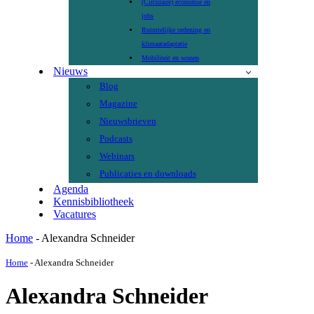
(Circulaire) economie en
jobs
Ruimtelijke ordening en
klimaatadaptatie
Mobiliteit en wonen
Nieuws
Blog
Magazine
Nieuwsbrieven
Podcasts
Webinars
Publicaties en downloads
Agenda
Kennisbibliotheek
Vacatures
Home
-
Alexandra Schneider
Home
-
Alexandra Schneider
Alexandra Schneider