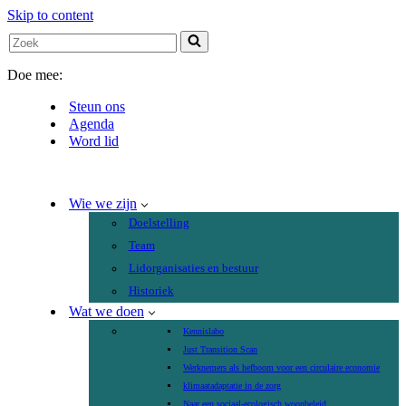
Skip to content
Search
for...
Doe mee:
Steun ons
Agenda
Word lid
Wie we zijn
Doelstelling
Team
Lidorganisaties en bestuur
Historiek
Wat we doen
Kennislabo
Just Transition Scan
Werknemers als hefboom voor een circulaire economie
klimaatadaptatie in de zorg
Naar een sociaal-ecologisch woonbeleid