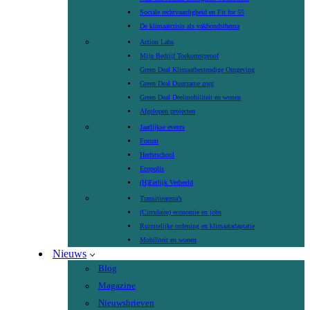
Sociale rechtvaardigheid en Fit for 55
De klimaatcrisis als vakbondsthema
Action Labs
Mijn Bedrijf Toekomstproof
Green Deal Klimaatbestendige Omgeving
Green Deal Duurzame zorg
Green Deal Deelmobiliteit en wonen
Afgelopen projecten
Jaarlijkse events
Forum
Herfstschool
Ecopolis
(H)Eerlijk Verbeeld
Transitiearena’s
(Circulaire) economie en jobs
Ruimtelijke ordening en klimaatadaptatie
Mobiliteit en wonen
Nieuws
Blog
Magazine
Nieuwsbrieven