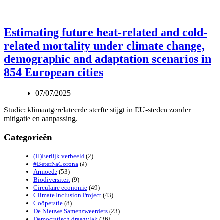
Estimating future heat-related and cold-
related mortality under climate change,
demographic and adaptation scenarios in
854 European cities
07/07/2025
Studie: klimaatgerelateerde sterfte stijgt in EU-steden zonder
mitigatie en aanpassing.
Categorieën
(H)Eerlijk verbeeld
(2)
#BeterNaCorona
(9)
Armoede
(53)
Biodiversiteit
(9)
Circulaire economie
(49)
Climate Inclusion Project
(43)
Coöperatie
(8)
De Nieuwe Samenzweerders
(23)
Democratisch draagvlak
(36)