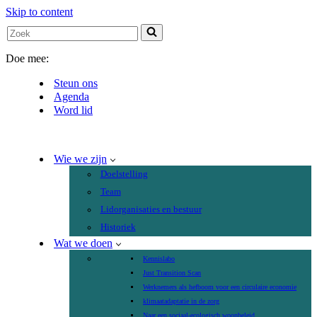
Skip to content
Search
for...
Doe mee:
Steun ons
Agenda
Word lid
Wie we zijn
Doelstelling
Team
Lidorganisaties en bestuur
Historiek
Wat we doen
Kennislabo
Just Transition Scan
Werknemers als hefboom voor een circulaire economie
klimaatadaptatie in de zorg
Naar een sociaal-ecologisch woonbeleid