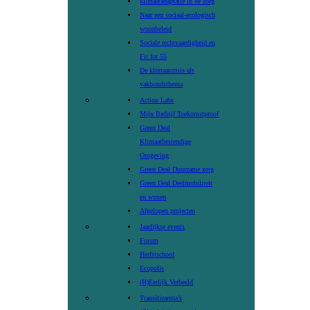
klimaatadaptatie in de zorg
Naar een sociaal-ecologisch
woonbeleid
Sociale rechtvaardigheid en
Fit for 55
De klimaatcrisis als
vakbondsthema
Action Labs
Mijn Bedrijf Toekomstproof
Green Deal
Klimaatbestendige
Omgeving
Green Deal Duurzame zorg
Green Deal Deelmobiliteit
en wonen
Afgelopen projecten
Jaarlijkse events
Forum
Herfstschool
Ecopolis
(H)Eerlijk Verbeeld
Transitiearena’s