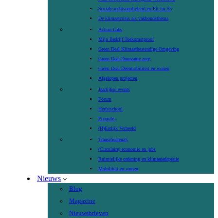
Sociale rechtvaardigheid en Fit for 55
De klimaatcrisis als vakbondsthema
Action Labs
Mijn Bedrijf Toekomstproof
Green Deal Klimaatbestendige Omgeving
Green Deal Duurzame zorg
Green Deal Deelmobiliteit en wonen
Afgelopen projecten
Jaarlijkse events
Forum
Herfstschool
Ecopolis
(H)Eerlijk Verbeeld
Transitiearena’s
(Circulaire) economie en jobs
Ruimtelijke ordening en klimaatadaptatie
Mobiliteit en wonen
Nieuws
Blog
Magazine
Nieuwsbrieven