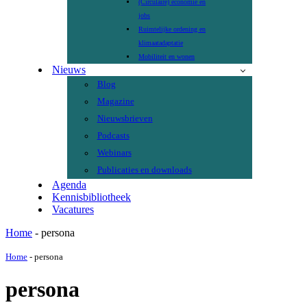
(Circulaire) economie en
jobs
Ruimtelijke ordening en
klimaatadaptatie
Mobiliteit en wonen
Nieuws
Blog
Magazine
Nieuwsbrieven
Podcasts
Webinars
Publicaties en downloads
Agenda
Kennisbibliotheek
Vacatures
Home
-
persona
Home
-
persona
persona