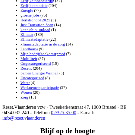
Eerlijke financiering
(57)
Eerlijke transitie
(204)
Energie
(77)
groene jobs
(75)
Herfstschool 2025
(3)
Just Transition Scan
(14)
kennisbib_upload
(1)
Klimaat
(180)
Klimaatadaptatie
(22)
klimaatadaptatie in de zorg
(14)
Landbouw
(9)
Mijn bedrijf toekomstproof
(7)
Mobiliteit
(37)
Ongecategoriseerd
(18)
Recent
(204)
Samen Energie Winnen
(5)
Uncategorized
(8)
Water
(4)
Werknemersparticipatie
(57)
Wonen
(20)
Zorg
(15)
Reset.Vlaanderen vzw - Tweekerkenstraat 47, 1000 Brussel - BE
0434.032.240 - Telefoon
02/325.35.00
- E-mail:
info@reset.vlaanderen
Blijf op de hoogte