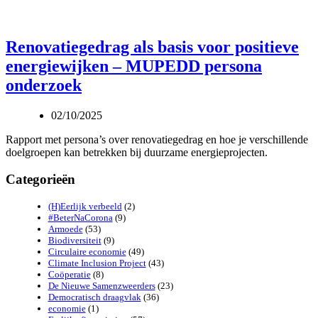
Renovatiegedrag als basis voor positieve
energiewijken – MUPEDD persona
onderzoek
02/10/2025
Rapport met persona’s over renovatiegedrag en hoe je verschillende
doelgroepen kan betrekken bij duurzame energieprojecten.
Categorieën
(H)Eerlijk verbeeld
(2)
#BeterNaCorona
(9)
Armoede
(53)
Biodiversiteit
(9)
Circulaire economie
(49)
Climate Inclusion Project
(43)
Coöperatie
(8)
De Nieuwe Samenzweerders
(23)
Democratisch draagvlak
(36)
economie
(1)