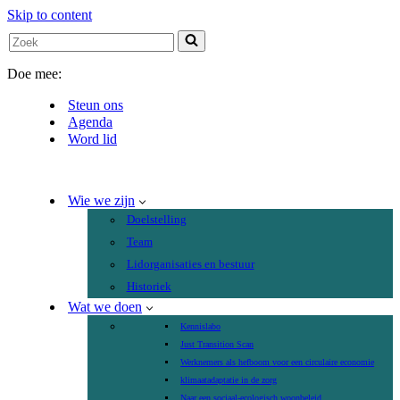
Skip to content
Search
for...
Doe mee:
Steun ons
Agenda
Word lid
Wie we zijn
Doelstelling
Team
Lidorganisaties en bestuur
Historiek
Wat we doen
Kennislabo
Just Transition Scan
Werknemers als hefboom voor een circulaire economie
klimaatadaptatie in de zorg
Naar een sociaal-ecologisch woonbeleid