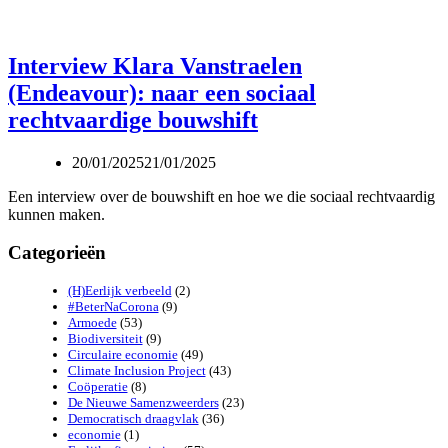
Interview Klara Vanstraelen
(Endeavour): naar een sociaal
rechtvaardige bouwshift
20/01/2025
21/01/2025
Een interview over de bouwshift en hoe we die sociaal rechtvaardig
kunnen maken.
Categorieën
(H)Eerlijk verbeeld
(2)
#BeterNaCorona
(9)
Armoede
(53)
Biodiversiteit
(9)
Circulaire economie
(49)
Climate Inclusion Project
(43)
Coöperatie
(8)
De Nieuwe Samenzweerders
(23)
Democratisch draagvlak
(36)
economie
(1)