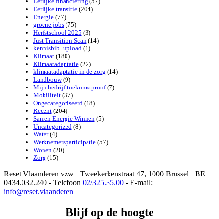
Eerlijke financiering
(57)
Eerlijke transitie
(204)
Energie
(77)
groene jobs
(75)
Herfstschool 2025
(3)
Just Transition Scan
(14)
kennisbib_upload
(1)
Klimaat
(180)
Klimaatadaptatie
(22)
klimaatadaptatie in de zorg
(14)
Landbouw
(9)
Mijn bedrijf toekomstproof
(7)
Mobiliteit
(37)
Ongecategoriseerd
(18)
Recent
(204)
Samen Energie Winnen
(5)
Uncategorized
(8)
Water
(4)
Werknemersparticipatie
(57)
Wonen
(20)
Zorg
(15)
Reset.Vlaanderen vzw - Tweekerkenstraat 47, 1000 Brussel - BE
0434.032.240 - Telefoon
02/325.35.00
- E-mail:
info@reset.vlaanderen
Blijf op de hoogte