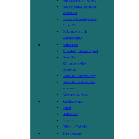
klimaatadaptatie in de zorg
Naar een sociaal-ecologisch
woonbeleid
Sociale rechtvaardigheid en
Fit for 55
De klimaatcrisis als
vakbondsthema
Action Labs
Mijn Bedrijf Toekomstproof
Green Deal
Klimaatbestendige
Omgeving
Green Deal Duurzame zorg
Green Deal Deelmobiliteit
en wonen
Afgelopen projecten
Jaarlijkse events
Forum
Herfstschool
Ecopolis
(H)Eerlijk Verbeeld
Transitiearena’s