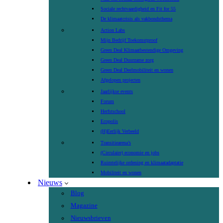
Sociale rechtvaardigheid en Fit for 55
De klimaatcrisis als vakbondsthema
Action Labs
Mijn Bedrijf Toekomstproof
Green Deal Klimaatbestendige Omgeving
Green Deal Duurzame zorg
Green Deal Deelmobiliteit en wonen
Afgelopen projecten
Jaarlijkse events
Forum
Herfstschool
Ecopolis
(H)Eerlijk Verbeeld
Transitiearena’s
(Circulaire) economie en jobs
Ruimtelijke ordening en klimaatadaptatie
Mobiliteit en wonen
Nieuws
Blog
Magazine
Nieuwsbrieven