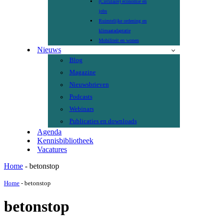
(Circulaire) economie en
jobs
Ruimtelijke ordening en
klimaatadaptatie
Mobiliteit en wonen
Nieuws
Blog
Magazine
Nieuwsbrieven
Podcasts
Webinars
Publicaties en downloads
Agenda
Kennisbibliotheek
Vacatures
Home
-
betonstop
Home
-
betonstop
betonstop