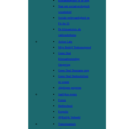
klimaatadaptatie in de zorg
Naar een sociaal-ecologisch
woonbeleid
Sociale rechtvaardigheid en
Fit for 55
De klimaatcrisis als
vakbondsthema
Action Labs
Mijn Bedrijf Toekomstproof
Green Deal
Klimaatbestendige
Omgeving
Green Deal Duurzame zorg
Green Deal Deelmobiliteit
en wonen
Afgelopen projecten
Jaarlijkse events
Forum
Herfstschool
Ecopolis
(H)Eerlijk Verbeeld
Transitiearena’s