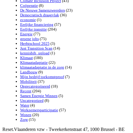
Climate Inclusion Project
(43)
Coöperatie
(8)
De Nieuwe Samenzweerders
(23)
Democratisch draagvlak
(36)
economie
(1)
Eerlijke financiering
(57)
Eerlijke transitie
(204)
Energie
(77)
groene jobs
(75)
Herfstschool 2025
(3)
Just Transition Scan
(14)
kennisbib_upload
(1)
Klimaat
(180)
Klimaatadaptatie
(22)
klimaatadaptatie in de zorg
(14)
Landbouw
(9)
Mijn bedrijf toekomstproof
(7)
Mobiliteit
(37)
Ongecategoriseerd
(18)
Recent
(204)
Samen Energie Winnen
(5)
Uncategorized
(8)
Water
(4)
Werknemersparticipatie
(57)
Wonen
(20)
Zorg
(15)
Reset.Vlaanderen vzw - Tweekerkenstraat 47, 1000 Brussel - BE