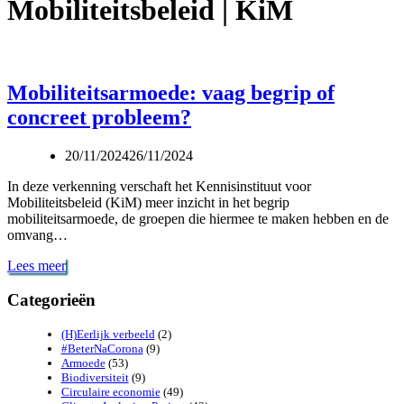
Mobiliteitsbeleid | KiM
Mobiliteitsarmoede: vaag begrip of
concreet probleem?
20/11/2024
26/11/2024
In deze verkenning verschaft het Kennisinstituut voor
Mobiliteitsbeleid (KiM) meer inzicht in het begrip
mobiliteitsarmoede, de groepen die hiermee te maken hebben en de
omvang…
Mobiliteitsarmoede:
Lees meer
vaag
begrip
Categorieën
of
concreet
(H)Eerlijk verbeeld
(2)
probleem?
#BeterNaCorona
(9)
Armoede
(53)
Biodiversiteit
(9)
Circulaire economie
(49)