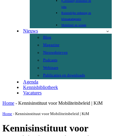
(Circulaire) economie en
jobs
Ruimtelijke ordening en
klimaatadaptatie
Mobiliteit en wonen
Nieuws
Blog
Magazine
Nieuwsbrieven
Podcasts
Webinars
Publicaties en downloads
Agenda
Kennisbibliotheek
Vacatures
Home
-
Kennisinstituut voor Mobiliteitsbeleid | KiM
Home
-
Kennisinstituut voor Mobiliteitsbeleid | KiM
Kennisinstituut voor