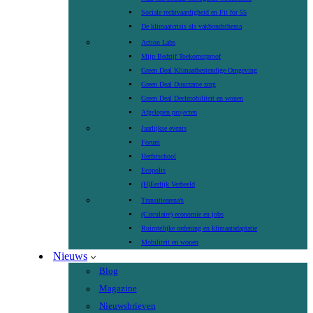
Sociale rechtvaardigheid en Fit for 55
De klimaatcrisis als vakbondsthema
Action Labs
Mijn Bedrijf Toekomstproof
Green Deal Klimaatbestendige Omgeving
Green Deal Duurzame zorg
Green Deal Deelmobiliteit en wonen
Afgelopen projecten
Jaarlijkse events
Forum
Herfstschool
Ecopolis
(H)Eerlijk Verbeeld
Transitiearena’s
(Circulaire) economie en jobs
Ruimtelijke ordening en klimaatadaptatie
Mobiliteit en wonen
Nieuws
Blog
Magazine
Nieuwsbrieven