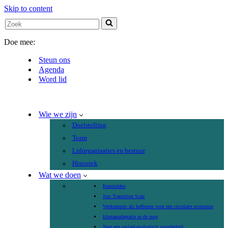
Skip to content
Search
for...
Doe mee:
Steun ons
Agenda
Word lid
Wie we zijn
Doelstelling
Team
Lidorganisaties en bestuur
Historiek
Wat we doen
Kennislabo
Just Transition Scan
Werknemers als hefboom voor een circulaire economie
klimaatadaptatie in de zorg
Naar een sociaal-ecologisch woonbeleid